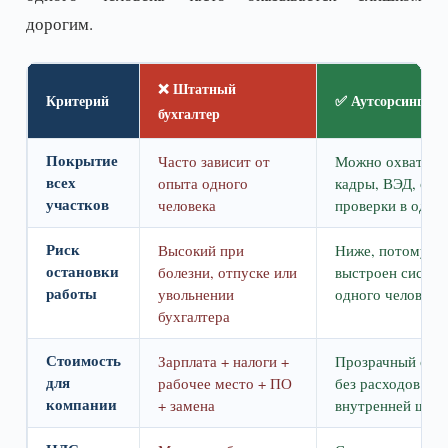
дорогим.
❌ Штатный
Критерий
✅ Аутсорсинг д
бухгалтер
Покрытие
Часто зависит от
Можно охватить 
всех
опыта одного
кадры, ВЭД, отч
участков
человека
проверки в одно
Риск
Высокий при
Ниже, потому чт
остановки
болезни, отпуске или
выстроен системн
работы
увольнении
одного человека
бухгалтера
Стоимость
Зарплата + налоги +
Прозрачный сер
для
рабочее место + ПО
без расходов на
компании
+ замена
внутренней шта