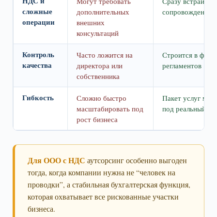
НДС и
Могут требовать
Сразу встраиваю
сложные
дополнительных
сопровождение
операции
внешних
консультаций
Контроль
Часто ложится на
Строится в форм
качества
директора или
регламентов
собственника
Гибкость
Сложно быстро
Пакет услуг мож
масштабировать под
под реальный об
рост бизнеса
Для ООО с НДС
аутсорсинг особенно выгоден
тогда, когда компании нужна не “человек на
проводки”, а стабильная бухгалтерская функция,
которая охватывает все рискованные участки
бизнеса.