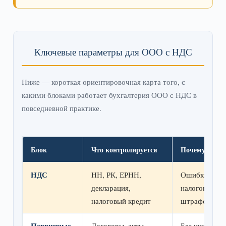
Ключевые параметры для ООО с НДС
Ниже — короткая ориентировочная карта того, с
какими блоками работает бухгалтерия ООО с НДС в
повседневной практике.
Блок
Что контролируется
Почему это к
НДС
НН, РК, ЕРНН,
Ошибки напр
декларация,
налоговую на
налоговый кредит
штрафов
Первичные
Договоры, акты,
Без них руши