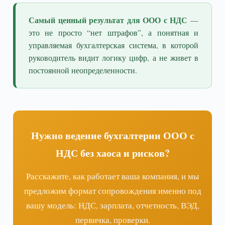
Самый ценный результат для ООО с НДС
—
это не просто “нет штрафов”, а понятная и
управляемая бухгалтерская система, в которой
руководитель видит логику цифр, а не живет в
постоянной неопределенности.
Нужно ведение бухгалтерии ООО с
НДС без хаоса и рисков?
Расскажите, как работает ваша компания, и мы
предложим формат сопровождения именно под
вашу модель: НДС, зарплата, отчетность, ВЭД,
первичка, проверки.