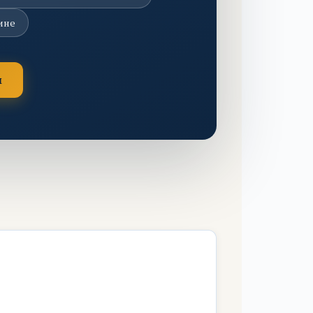
ине
м