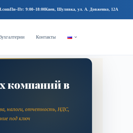
l.com
Пн–Пт: 9:00–18:00
Киев, Шулявка, ул. А. Довженко, 12А
бухгалтерии
Контакты
х компаний в
а, налоги, отчетность, НДС,
ние под ключ