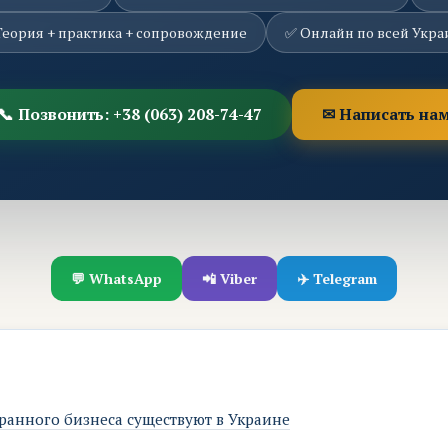
Теория + практика + сопровождение
✅ Онлайн по всей Укра
📞 Позвонить: +38 (063) 208-74-47
✉ Написать на
💬 WhatsApp
📲 Viber
✈️ Telegram
ранного бизнеса существуют в Украине