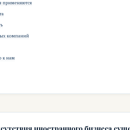
я применяются
та
ть
ных компаний
о к нам
утствия иностранного бизнеса сущ