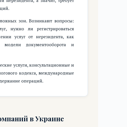
 нерезидента, а значит, требует
аций.
сложных зон. Возникают вопросы:
луг, нужно ли регистрироваться
ении услуг от нерезидента, как
ой модели документооборота и
ческие услуги, консультационные и
алогового кодекса, международные
одержание операций.
омпаний в Украине