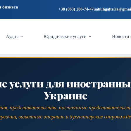
я бизнеса
+38 (063) 208-74-47
uabuhgalteria@gmai
Аудит
Юридические услуги
Новости 
ие услуги для иностранны
Украине
тия, представительства, постоянные представительств
ервичка, валютные операции и бухгалтерское сопровожде