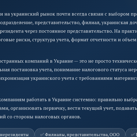
 на украинский рынок почти всегда связан с выбором п
одразделение, представительство, филиал, украинская д
резидента через постоянное представительство. На практ
овые риски, структура учета, формат отчетности и объем
остранных компаний в Украине — это не просто техническо
ьная постановка учета, понимание налогового статуса не
нхронизация украинского учета с требованиями материн
мпаниям работать в Украине системно: правильно выбра
ами, организовать первичку, вести текущий учет, подават
ий со стороны налоговых органов.
 нерезиденты
✅ Филиалы, представительства, ООО
✅ 