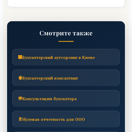
Смотрите также
🏢
Бухгалтерский аутсорсинг в Киеве
🧠
Бухгалтерский консалтинг
💬
Консультации бухгалтера
📄
Нулевая отчетность для ООО