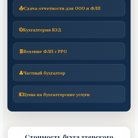
📤
Сдача отчетности для ООО и ФЛП
💱
Бухгалтерия ВЭД
🧾
Ведение ФЛП с РРО
👤
Частный бухгалтер
💵
Цены на бухгалтерские услуги
Стоимость бухгалтерского