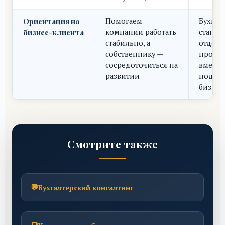
Ориентация на
Помогаем
Бухгал
бизнес-клиента
компании работать
станов
стабильно, а
отдел
собственнику —
пробл
сосредоточиться на
вместо
развитии
подде
бизнес
Смотрите также
💬
Бухгалтерский консалтинг