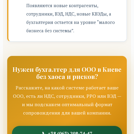
Появляются новые контрагенты,
сотрудники, ВЭД, НДС, новые КВЭДы, а
бухгалтерия остается на уровне “малого
бизнеса без системы”.
Нужен бухгалтер для ООО в Киеве
без хаоса и рисков?
Расскажите, на какой системе работает ваше
ООО, есть ли НДС, сотрудники, РРО или ВЭД —
и мы подскажем оптимальный формат
сопровождения для вашей компании.
📞 +38 (063) 208-74-47