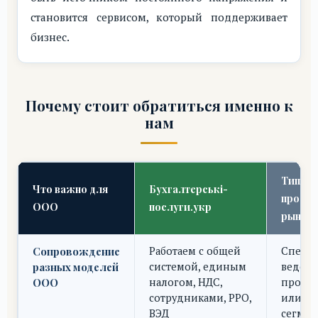
становится сервисом, который поддерживает
бизнес.
Почему стоит обратиться именно к
нам
Типичн
Что важно для
Бухгалтерські-
пробле
ООО
послуги.укр
рынке
Сопровождение
Работаем с общей
Специ
разных моделей
системой, единым
ведет 
ООО
налогом, НДС,
просты
сотрудниками, РРО,
или уз
ВЭД
сегмен