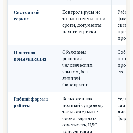
Системный
Контролируем не
Работа
сервис
только отчеты, но и
факту”,
сроки, документы,
систем
налоги и риски
преду
пробл
Понятная
Объясняем
Собств
коммуникация
решения
понима
человеческим
происх
языком, без
его бу
лишней
бюрократии
Гибкий формат
Возможен как
Услуга
работы
полный супровод,
слишко
так и отдельные
либо 
блоки: зарплата,
форма
отчетность, НДС,
консультации