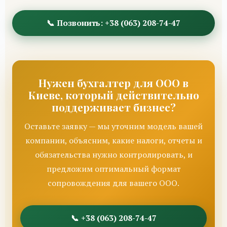
📞 Позвонить: +38 (063) 208-74-47
Нужен бухгалтер для ООО в
Киеве, который действительно
поддерживает бизнес?
Оставьте заявку — мы уточним модель вашей
компании, объясним, какие налоги, отчеты и
обязательства нужно контролировать, и
предложим оптимальный формат
сопровождения для вашего ООО.
📞 +38 (063) 208-74-47