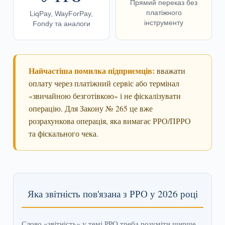
Прямий переказ без
платіжного
LiqPay, WayForPay,
інструменту
Fondy та аналоги
Найчастіша помилка підприємців:
вважати
оплату через платіжний сервіс або термінал
«звичайною безготівкою» і не фіскалізувати
операцію. Для Закону № 265 це вже
розрахункова операція, яка вимагає РРО/ПРРО
та фіскального чека.
Яка звітність пов'язана з РРО у 2026 році
Слово «звітність» у темі РРО треба розуміти ширше