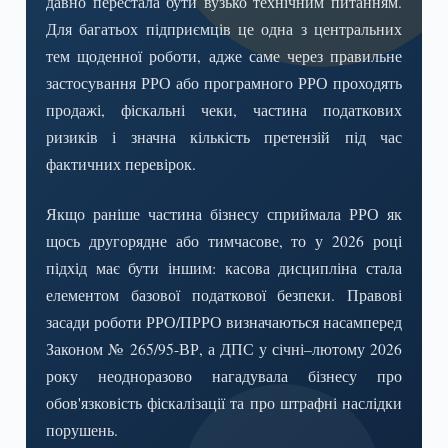
давно перестала бути вузько технічним питанням.
Для багатьох підприємців це одна з центральних
тем щоденної роботи, адже саме через правильне
застосування РРО або програмного РРО проходять
продажі, фіскальні чеки, частина податкових
ризиків і значна кількість претензій під час
фактичних перевірок.
Якщо раніше частина бізнесу сприймала РРО як
щось другорядне або тимчасове, то у 2026 році
підхід має бути іншим: касова дисципліна стала
елементом базової податкової безпеки. Правові
засади роботи РРО/ПРРО визначаються насамперед
Законом № 265/95-ВР, а ДПС у січні–лютому 2026
року неодноразово нагадувала бізнесу про
обов'язковість фіскалізації та про штрафні наслідки
порушень.