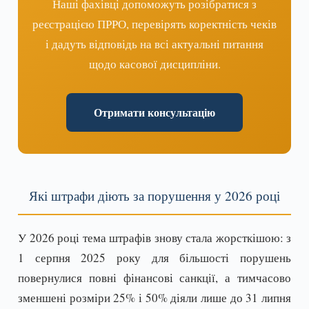
Наші фахівці допоможуть розібратися з
реєстрацією ПРРО, перевірять коректність чеків
і дадуть відповідь на всі актуальні питання
щодо касової дисципліни.
Отримати консультацію
Які штрафи діють за порушення у 2026 році
У 2026 році тема штрафів знову стала жорсткішою: з
1 серпня 2025 року для більшості порушень
повернулися повні фінансові санкції, а тимчасово
зменшені розміри 25% і 50% діяли лише до 31 липня