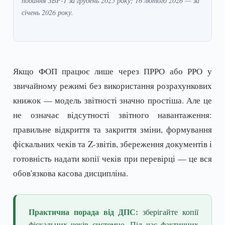
подання ЗВР-1 за грудень 2025 року; 16 лютого 2026 — за
січень 2026 року.
Якщо ФОП працює лише через ПРРО або РРО у
звичайному режимі без використання розрахункових
книжок — модель звітності значно простіша. Але це
не означає відсутності звітного навантаження:
правильне відкриття та закриття зміни, формування
фіскальних чеків та Z-звітів, збереження документів і
готовність надати копії чеків при перевірці — це вся
обов'язкова касова дисципліна.
Практична порада від ДПС:
зберігайте копії
фіскальних чеків системно. Під час фактичних