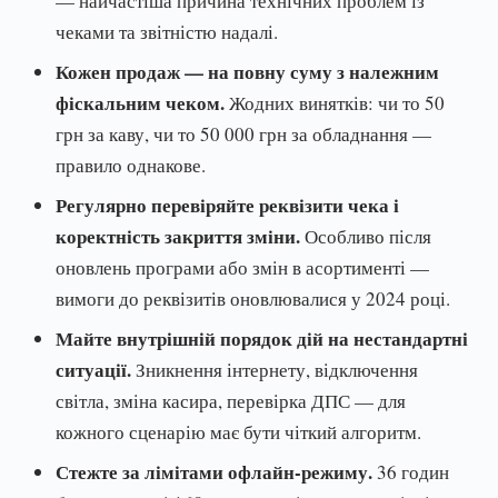
— найчастіша причина технічних проблем із
чеками та звітністю надалі.
Кожен продаж — на повну суму з належним
фіскальним чеком.
Жодних винятків: чи то 50
грн за каву, чи то 50 000 грн за обладнання —
правило однакове.
Регулярно перевіряйте реквізити чека і
коректність закриття зміни.
Особливо після
оновлень програми або змін в асортименті —
вимоги до реквізитів оновлювалися у 2024 році.
Майте внутрішній порядок дій на нестандартні
ситуації.
Зникнення інтернету, відключення
світла, зміна касира, перевірка ДПС — для
кожного сценарію має бути чіткий алгоритм.
Стежте за лімітами офлайн-режиму.
36 годин