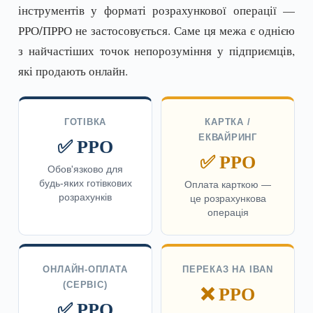
інструментів у форматі розрахункової операції —
РРО/ПРРО не застосовується. Саме ця межа є однією
з найчастіших точок непорозуміння у підприємців,
які продають онлайн.
ГОТІВКА
КАРТКА /
ЕКВАЙРИНГ
✅ РРО
✅ РРО
Обов'язково для
будь-яких готівкових
Оплата карткою —
розрахунків
це розрахункова
операція
ОНЛАЙН-ОПЛАТА
ПЕРЕКАЗ НА IBAN
(СЕРВІС)
❌ РРО
✅ РРО