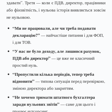
здавати”. Третя — коли є ПДВ, директор, працівники
або фінзвітність, і нульова історія виявляється зовсім
не нульовою.
“Ми не працювали, але чи треба подавати
декларацію?”
— найчастіше питання і для ФОП,
і для ТОВ.
“У нас не було доходу, але лишився рахунок,
ПДВ або директор”
— це вже не класичний
простий нуль.
“Пропустили кілька періодів, тепер треба
відновити”
— типова ситуація перед перевіркою,
зміною директора або закриттям.
“Не хочемо тримати штатного бухгалтера
заради нульових звітів”
— саме для цього і
працює аутсорсинг.