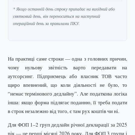
* Якщо останній день строку припадає на вихідний або
святковий день, він переноситься на наступний
операційний день за правилами ПКУ.
На практиці саме строки — одна з головних причин,
чому нульову звітність варто передавати на
аутсорсинг. Підприємець або власник ТОВ часто
щиро впевнений, що коли діяльності не було, то
“немає термінового дедлайну”. Але податкова логіка
інша: якщо форма підлягає поданню, її треба подати
в строк незалежно від того, є там рух коштів чи ні.
Для ФОП 1–2 груп дедлайн річної декларації за 2025
рік — це перші місяці 2026 року. Для ФОП 3 групи і