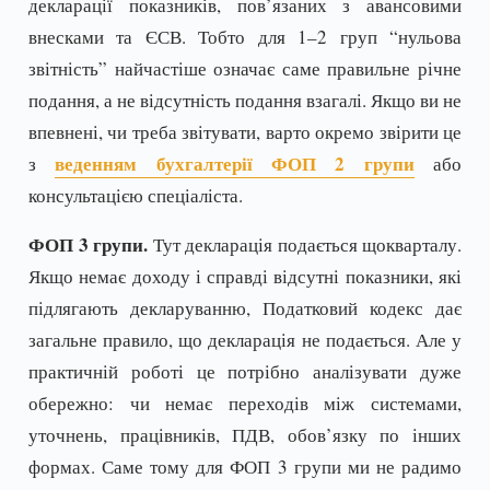
декларації показників, пов’язаних з авансовими
внесками та ЄСВ. Тобто для 1–2 груп “нульова
звітність” найчастіше означає саме правильне річне
подання, а не відсутність подання взагалі. Якщо ви не
впевнені, чи треба звітувати, варто окремо звірити це
веденням бухгалтерії ФОП 2 групи
з
або
консультацією спеціаліста.
ФОП 3 групи.
Тут декларація подається щокварталу.
Якщо немає доходу і справді відсутні показники, які
підлягають декларуванню, Податковий кодекс дає
загальне правило, що декларація не подається. Але у
практичній роботі це потрібно аналізувати дуже
обережно: чи немає переходів між системами,
уточнень, працівників, ПДВ, обов’язку по інших
формах. Саме тому для ФОП 3 групи ми не радимо