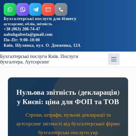
Бухгалтерські послуги для бізнесу
аутсорсинг, облік, звітність
+38 (063) 208-74-47
uabuhgalteria@gmail.com
Пн–Пт: 9:00–18:00
Київ, Шулявка, вул. О. Довженка, 12А
Бухгалтерські послуги Київ. Послуги
бухгалтера. Аутсорсинг
Нульова звітність (декларація)
у Києві: ціна для ФОП та ТОВ
Строки, штрафи, нульові декларації та
аутсорсинг звітності від бухгалтерської фірми
бухгалтерські-послуги.укр