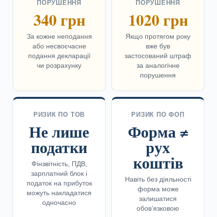
ПОРУШЕННЯ
ПОРУШЕННЯ
340 грн
1020 грн
За кожне неподання
Якщо протягом року
або несвоєчасне
вже був
подання декларації
застосований штраф
чи розрахунку
за аналогічне
порушення
РИЗИК ПО ТОВ
РИЗИК ПО ФОП
Не лише
Форма ≠
податки
рух
коштів
Фінзвітність, ПДВ,
зарплатний блок і
Навіть без діяльності
податок на прибуток
форма може
можуть накладатися
залишатися
одночасно
обов’язковою