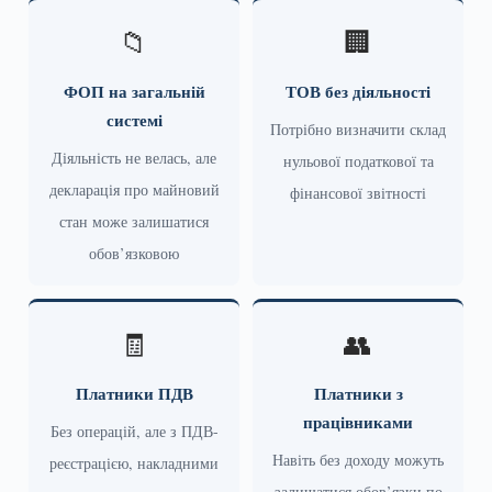
📁
🏢
ФОП на загальній
ТОВ без діяльності
системі
Потрібно визначити склад
Діяльність не велась, але
нульової податкової та
декларація про майновий
фінансової звітності
стан може залишатися
обов’язковою
🧾
👥
Платники ПДВ
Платники з
працівниками
Без операцій, але з ПДВ-
Навіть без доходу можуть
реєстрацією, накладними
залишатися обов’язки по