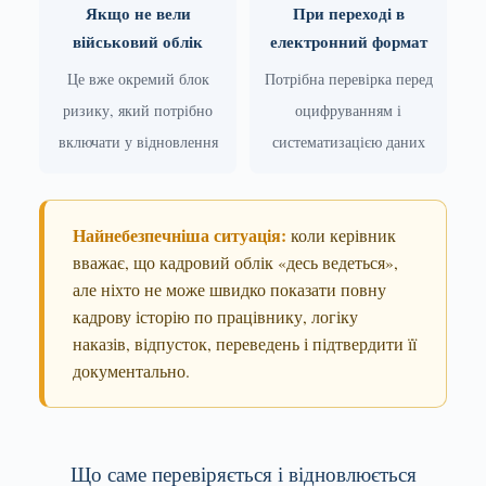
Якщо не вели
При переході в
військовий облік
електронний формат
Це вже окремий блок
Потрібна перевірка перед
ризику, який потрібно
оцифруванням і
включати у відновлення
систематизацією даних
Найнебезпечніша ситуація:
коли керівник
вважає, що кадровий облік «десь ведеться»,
але ніхто не може швидко показати повну
кадрову історію по працівнику, логіку
наказів, відпусток, переведень і підтвердити її
документально.
Що саме перевіряється і відновлюється