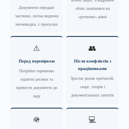
Документи передані
облік залишився на
частково, логіка ведення
«ручному» рівні
неочевидна, є пропуски
⚠️
👥
Перед перевіркою
Після конфліктів з
працівниками
Потрібно терміново
Зростає ризик претензій,
оцінити ризики та
скарг, спорів і
привести документи до
документальних запитів
ладу
🪖
💻