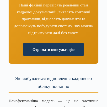
Наші фахівці перевірять реальний стан
кадрової документації, виявлять критичні
прогалини, відновлять документи та
допоможуть побудувати систему, яку можна
підтримувати далі без хаосу.
Отримати консультацію
Як відбувається відновлення кадрового
обліку поетапно
Найефективніша модель — це не хаотичне