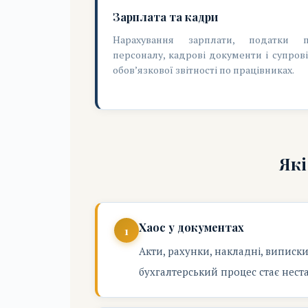
Зарплата та кадри
Нарахування зарплати, податки 
персоналу, кадрові документи і супров
обов’язкової звітності по працівниках.
Які
Хаос у документах
Акти, рахунки, накладні, виписк
бухгалтерський процес стає нест