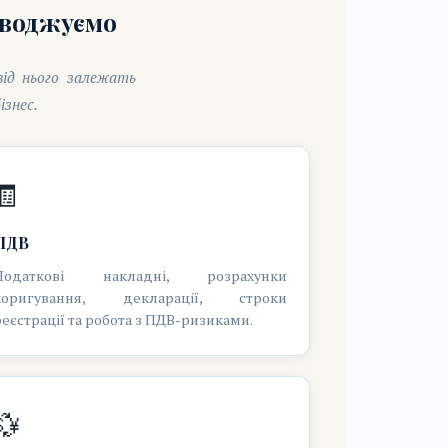
оводжуємо
ід нього залежать
ізнес.
🧾
ПДВ
Податкові накладні, розрахунки
коригування, декларації, строки
реєстрації та робота з ПДВ-ризиками.
💱