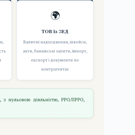
🌍
ТОВ із ЗЕД
и,
Валютні надходження, інвойси,
сть
акти, банківські запити, імпорт,
м
експорт і документи по
контрагентах
 з нульовою діяльністю, РРО/ПРРО,