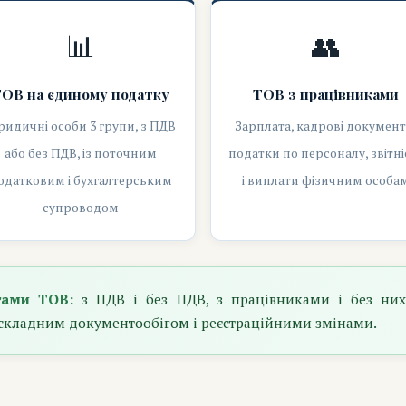
📊
👥
ОВ на єдиному податку
ТОВ з працівниками
идичні особи 3 групи, з ПДВ
Зарплата, кадрові документ
або без ПДВ, із поточним
податки по персоналу, звітні
одатковим і бухгалтерським
і виплати фізичним особа
супроводом
тами ТОВ:
з ПДВ і без ПДВ, з працівниками і без них,
складним документообігом і реєстраційними змінами.