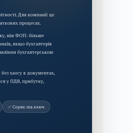
ітності. Для компанії це
даткових процесах.
у, ніж ФОП: більше
зиків, якщо бухгалтерія
равління бухгалтерською
без хаосу в документах,
ся у ПДВ, прибутку,
✅ Сервіс під ключ