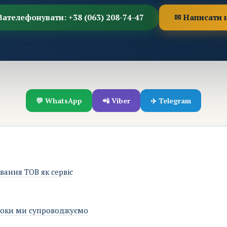
Зателефонувати: +38 (063) 208-74-47
✉ Написати 
💬 WhatsApp
📲 Viber
✈️ Telegram
вання ТОВ як сервіс
блоки ми супроводжуємо