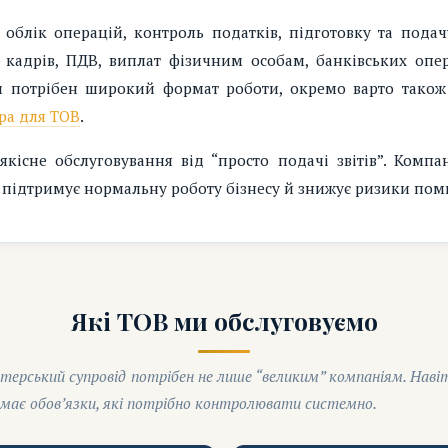
облік операцій, контроль податків, підготовку та подач
 кадрів, ПДВ, виплат фізичним особам, банківських опер
ам потрібен широкий формат роботи, окремо варто тако
ра для ТОВ
.
 якісне обслуговування від “просто подачі звітів”. Комп
що підтримує нормальну роботу бізнесу й знижує ризики пом
Які ТОВ ми обслуговуємо
терський супровід потрібен не лише “великим” компаніям. Наві
 має обов’язки, які потрібно контролювати системно.