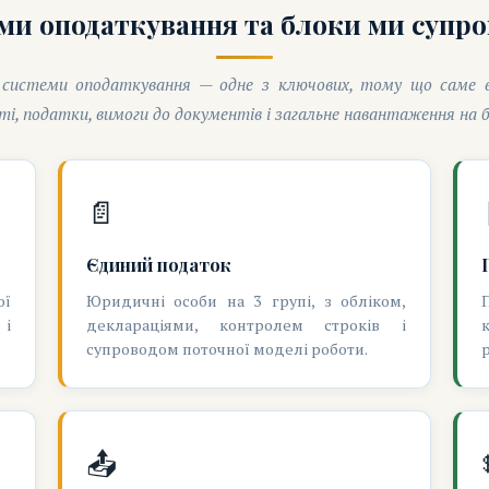
еми оподаткування та блоки ми супр
системи оподаткування — одне з ключових, тому що саме в
і, податки, вимоги до документів і загальне навантаження на б
📄
Єдиний податок
ої
Юридичні особи на 3 групі, з обліком,
 і
деклараціями, контролем строків і
супроводом поточної моделі роботи.
📤