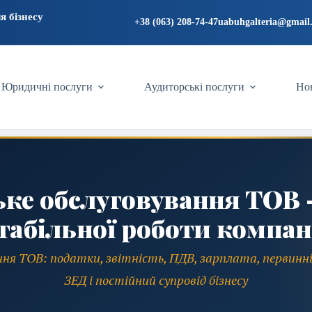
я бізнесу
+38 (063) 208-74-47
uabuhgalteria@gmail
Юридичні послуги
Аудиторські послуги
Нов
ьке обслуговування ТОВ —
табільної роботи компан
ння ТОВ: податки, звітність, ПДВ, зарплата, первинні
ЗЕД і постійний супровід бізнесу