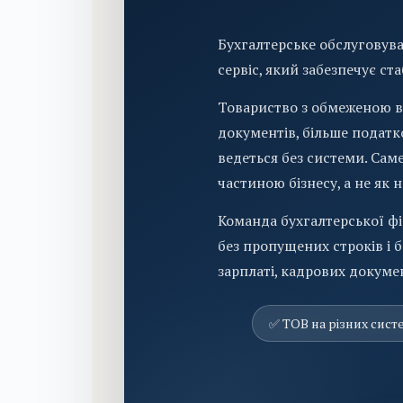
Бухгалтерське обслуговуван
сервіс, який забезпечує ст
Товариство з обмеженою в
документів, більше податко
ведеться без системи. Сам
частиною бізнесу, а не як н
Команда бухгалтерської фі
без пропущених строків і 
зарплаті, кадрових докуме
✅ ТОВ на різних сист