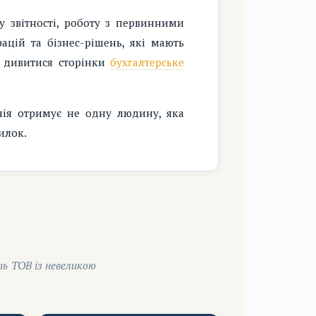
у звітності, роботу з первинними
ацій та бізнес-рішень, які мають
ж дивитися сторінки
бухгалтерське
анія отримує не одну людину, яка
илок.
ть ТОВ із невеликою