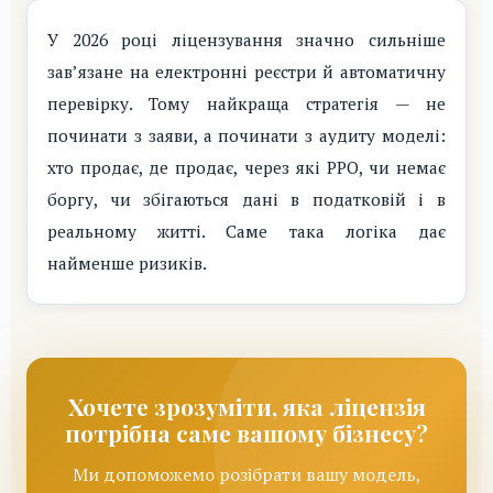
У 2026 році ліцензування значно сильніше
зав’язане на електронні реєстри й автоматичну
перевірку. Тому найкраща стратегія — не
починати з заяви, а починати з аудиту моделі:
хто продає, де продає, через які РРО, чи немає
боргу, чи збігаються дані в податковій і в
реальному житті. Саме така логіка дає
найменше ризиків.
Хочете зрозуміти, яка ліцензія
потрібна саме вашому бізнесу?
Ми допоможемо розібрати вашу модель,