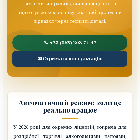
визначити правильний тип ліцензії та
підготуємо всю основу так, щоб процес не
зірвався через технічні деталі.
📞 +38 (063) 208-74-47
✉ Отримати консультацію
Автоматичний режим: коли це
реально працює
У 2026 році для окремих ліцензій, зокрема для
роздрібної торгівлі алкогольними напоями,