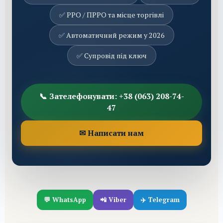
✅ РРО / ПРРО та місце торгівлі
✅ Автоматичний режим у 2026
✅ Супровід під ключ
📞 Зателефонувати: +38 (063) 208-74-
47
✉ Написати нам
💬 WhatsApp
📲 Viber
✈️ Telegram