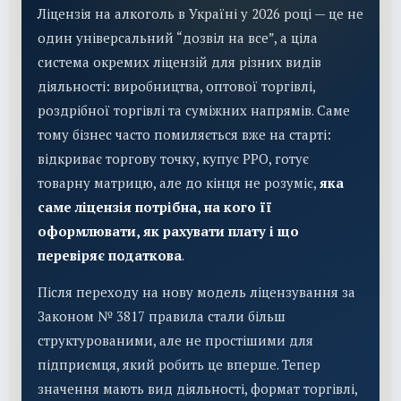
Ліцензія на алкоголь в Україні у 2026 році — це не
один універсальний “дозвіл на все”, а ціла
система окремих ліцензій для різних видів
діяльності: виробництва, оптової торгівлі,
роздрібної торгівлі та суміжних напрямів. Саме
тому бізнес часто помиляється вже на старті:
відкриває торгову точку, купує РРО, готує
товарну матрицю, але до кінця не розуміє,
яка
саме ліцензія потрібна, на кого її
оформлювати, як рахувати плату і що
перевіряє податкова
.
Після переходу на нову модель ліцензування за
Законом № 3817 правила стали більш
структурованими, але не простішими для
підприємця, який робить це вперше. Тепер
значення мають вид діяльності, формат торгівлі,