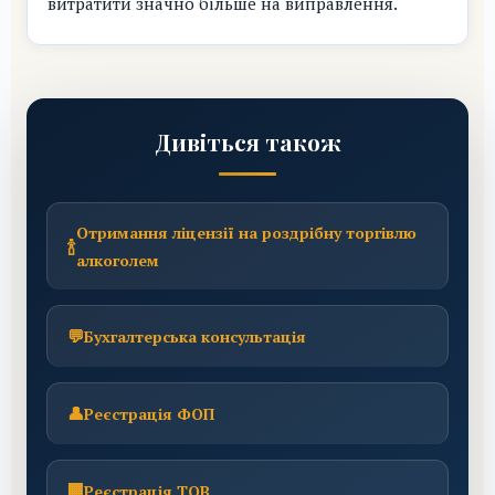
витратити значно більше на виправлення.
Дивіться також
Отримання ліцензії на роздрібну торгівлю
🍾
алкоголем
💬
Бухгалтерська консультація
👤
Реєстрація ФОП
🏢
Реєстрація ТОВ