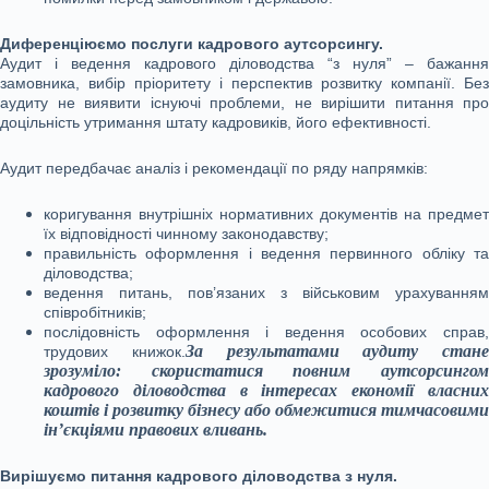
Диференціюємо послуги кадрового аутсорсингу.
Аудит і ведення кадрового діловодства “з нуля” – бажання
замовника, вибір пріоритету і перспектив розвитку компанії. Без
аудиту не виявити існуючі проблеми, не вирішити питання про
доцільність утримання штату кадровиків, його ефективності.
Аудит передбачає аналіз і рекомендації по ряду напрямків:
коригування внутрішніх нормативних документів на предмет
їх відповідності чинному законодавству;
правильність оформлення і ведення первинного обліку та
діловодства;
ведення питань, пов’язаних з військовим урахуванням
співробітників;
послідовність оформлення і ведення особових справ,
За результатами аудиту стане
трудових книжок.
зрозуміло: скористатися повним аутсорсингом
кадрового діловодства в інтересах економії власних
коштів і розвитку бізнесу або обмежитися тимчасовими
ін’єкціями правових вливань.
Вирішуємо питання кадрового діловодства з нуля.