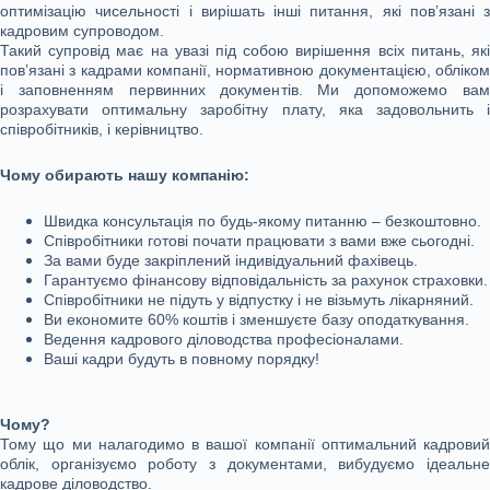
оптимізацію чисельності і вирішать інші питання, які пов’язані з
кадровим супроводом.
Такий супровід має на увазі під собою вирішення всіх питань, які
пов’язані з кадрами компанії, нормативною документацією, обліком
і заповненням первинних документів. Ми допоможемо вам
розрахувати оптимальну заробітну плату, яка задовольнить і
співробітників, і керівництво.
Чому обирають нашу компанію:
Швидка консультація по будь-якому питанню – безкоштовно.
Співробітники готові почати працювати з вами вже сьогодні.
За вами буде закріплений індивідуальний фахівець.
Гарантуємо фінансову відповідальність за рахунок страховки.
Співробітники не підуть у відпустку і не візьмуть лікарняний.
Ви економите 60% коштів і зменшуєте базу оподаткування.
Ведення кадрового діловодства професіоналами.
Ваші кадри будуть в повному порядку!
Чому?
Тому що ми налагодимо в вашої компанії оптимальний кадровий
облік, організуємо роботу з документами, вибудуємо ідеальне
кадрове діловодство.