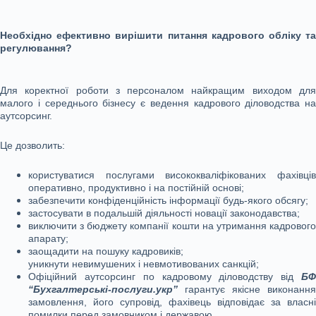
Необхідно ефективно вирішити питання кадрового обліку та
регулювання?
Для коректної роботи з персоналом найкращим виходом для
малого і середнього бізнесу є ведення кадрового діловодства на
аутсорсинг.
Це дозволить:
користуватися послугами висококваліфікованих фахівців
оперативно, продуктивно і на постійній основі;
забезпечити конфіденційність інформації будь-якого обсягу;
застосувати в подальшій діяльності новації законодавства;
виключити з бюджету компанії кошти на утримання кадрового
апарату;
заощадити на пошуку кадровиків;
уникнути невимушених і невмотивованих санкцій;
Офіційний аутсорсинг по кадровому діловодству від
БФ
“Бухгалтерські-послуги.укр”
гарантує якісне виконання
замовлення, його супровід, фахівець відповідає за власні
помилки перед замовником і державою.