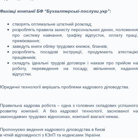
Фахівці компанії БФ “Бухгалтерські-послуги.укр”:
створять оптимальне штатний розклад;
розроблять правила захисту персональних даних, положення
про систему навчання, графіку відпусток, оплату праці,
преміювання;
заведуть книги обліку трудових книжок, бланків;
розроблять посадові інструкції, продумають атестацію
працівників;
складуть ідеальні трудові договори і накази про прийом на
роботу, переведення на посаду, звільнення, надання
відпустки.
Юридичні технології вирішать проблеми кадрового діловодства.
Правильна кадрова робота – одна з головних складових успішного
розвитку компанії. А без кадрової технології, заснованої на
законодавчих трудових відносинах, компанії взагалі немає.
Пропонуємо ведення кадрового діловодства в Києві
в чіткій відповідності з КЗпП та кодексами України.