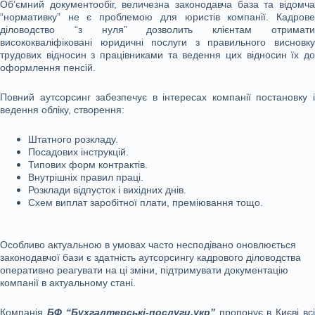
Об’ємний документообіг, величезна законодавча база та відомча
“нормативку” не є проблемою для юристів компанії. Кадрове
діловодство “з нуля” дозволить клієнтам отримати
висококваліфіковані юридичні послуги з правильного висновку
трудових відносин з працівниками та ведення цих відносин їх до
оформлення пенсій.
Повний аутсорсинг забезпечує в інтересах компанії постановку і
ведення обліку, створення:
Штатного розкладу.
Посадових інструкцій.
Типових форм контрактів.
Внутрішніх правил праці.
Розклади відпусток і вихідних днів.
Схем виплат заробітної плати, преміювання тощо.
Особливо актуальною в умовах часто несподівано оновлюється
законодавчої бази є здатність аутсорсингу кадрового діловодства
оперативно реагувати на ці зміни, підтримувати документацію
компанії в актуальному стані.
Компанія
БФ “Бухгалтерські-послуги.укр”
пропонує в Києві вс