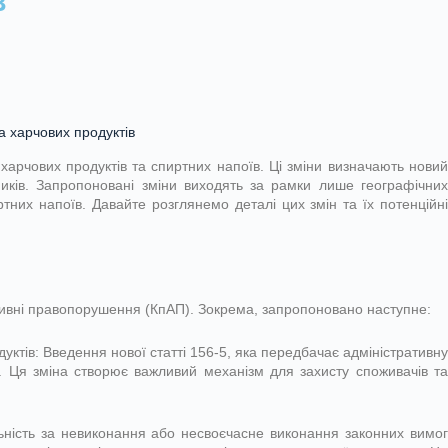
в
а харчових продуктів
харчових продуктів та спиртних напоїв. Ці зміни визначають новий
бників. Запропоновані зміни виходять за рамки лише географічних
тних напоїв. Давайте розглянемо деталі цих змін та їх потенційні
ративні правопорушення (КпАП). Зокрема, запропоновано наступне:
уктів: Введення нової статті 156-5, яка передбачає адміністративну
в. Ця зміна створює важливий механізм для захисту споживачів та
льність за невиконання або несвоєчасне виконання законних вимог