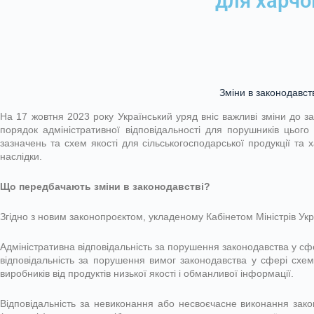
для харчо
Зміни в законодавст
На 17 жовтня 2023 року Український уряд вніс важливі зміни до з
порядок адміністративної відповідальності для порушників цього
зазначень та схем якості для сільськогосподарської продукції та 
наслідки.
Що передбачають зміни в законодавстві?
Згідно з новим законопроєктом, укладеному Кабінетом Міністрів Ук
Адміністративна відповідальність за порушення законодавства у сфер
відповідальність за порушення вимог законодавства у сфері схем 
виробників від продуктів низької якості і обманливої інформації.
Відповідальність за невиконання або несвоєчасне виконання зако