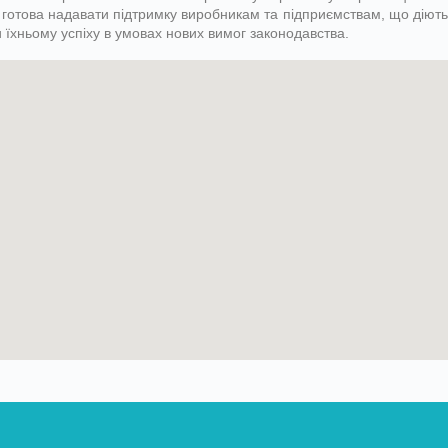
 готова надавати підтримку виробникам та підприємствам, що діют
їхньому успіху в умовах нових вимог законодавства.