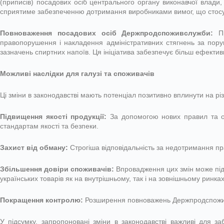
(приписів) посадових осіб центрального органу виконавчої влади,
сприятиме забезпеченню дотримання виробниками вимог, що стосуют
Повноваження посадових осіб Держпродспоживслужби:
Пр
правопорушення і накладення адміністративних стягнень за поруш
зазначень спиртних напоїв. Ця ініціатива забезпечує більш ефектив
Можливі наслідки для галузі та споживачів
Ці зміни в законодавстві мають потенціал позитивно вплинути на різ
Підвищення якості продукції:
За допомогою нових правил та об
стандартам якості та безпеки.
Захист від обману:
Строгіша відповідальність за недотримання пр
Збільшення довіри споживачів:
Впровадження цих змін може під
українських товарів як на внутрішньому, так і на зовнішньому ринках
Покращення контролю:
Розширення повноважень Держпродспоживс
У підсумку, запропоновані зміни в законодавстві важливі для за