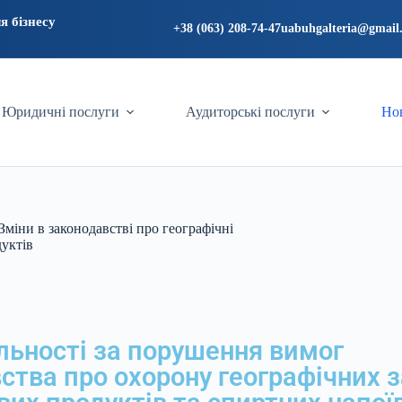
я бізнесу
+38 (063) 208-74-47
uabuhgalteria@gmail
Юридичні послуги
Аудиторські послуги
Нов
Зміни в законодавстві про географічні
дуктів
льності за порушення вимог
ства про охорону географічних 