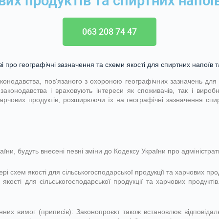
вих продуктів та спиртних напої
063 208 74 47
ві про географічні зазначення та схеми якості для спиртних напоїв т
аконодавства, пов'язаного з охороною географічних зазначень для 
 законодавства і враховують інтереси як споживачів, так і виро
харчових продуктів, розширюючи їх на географічні зазначення спир
раїни, будуть внесені певні зміни до Кодексу України про адмініст
і схем якості для сільськогосподарської продукції та харчових прод
якості для сільськогосподарської продукції та харчових продукті
нних вимог (приписів): Законопроєкт також встановлює відповіда