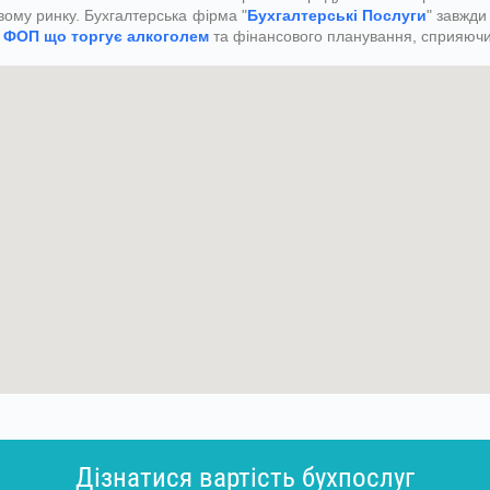
вому ринку. Бухгалтерська фірма "
Бухгалтерські Послуги
" завжди
у ФОП що торгує алкоголем
та фінансового планування, сприяючи 
Дізнатися вартість бухпослуг