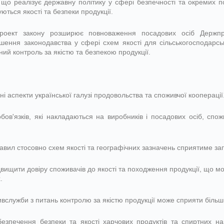
 що реалізує державну політику у сфері безпечності та окремих п
ься якості та безпеки продукції.
оект закону розширює повноваження посадових осіб Держпро
ення законодавства у сфері схем якості для сільськогосподарсько
ний контроль за якістю та безпекою продукції.
ні аспекти української галузі продовольства та споживчої кооперації
ов'язків, які накладаються на виробників і посадових осіб, спож
авил стосовно схем якості та географічних зазначень сприятиме за
вищити довіру споживачів до якості та походження продукції, що 
.
лужби з питань контролю за якістю продукції може сприяти біль
безпечення безпеки та якості харчових продуктів та спиртних на