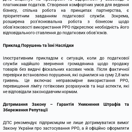
платниками податків. Створення комфортних умов для ведення
бізнесу, спільна робота на принципах партнерства, є
пріоритетним завданням податкової служби. Зокрема,
розширена роз’яснювальна робота з бізнесом щодо
обов’язковості використання РРО підкреслює необхідність його
відповідального ставлення до податкових обов’язків.
Приклад Порушень та Їхні Наслідки
Ілюстративним прикладом є ситуація, коли до податкової
служби надійшло звернення громадянина щодо продажу
товарів без видачі фіскальних касових чеків. Після фактичної
перевірки встановлено порушення, які оцінилися на суму 2,8 млн
гривень. Це включає неправомірне використання РРО,
перевищення ліміту готівкових розрахунків та інші аспекти, які
не відповідали законодавчим нормам.
Дотримання Закону – Гарантія Уникнення Штрафів та
Збереження Репутації
ДПС рекомендує підприємцям не лише дотримуватися вимог
Закону України про застосування РРО, а й офіційно оформляти