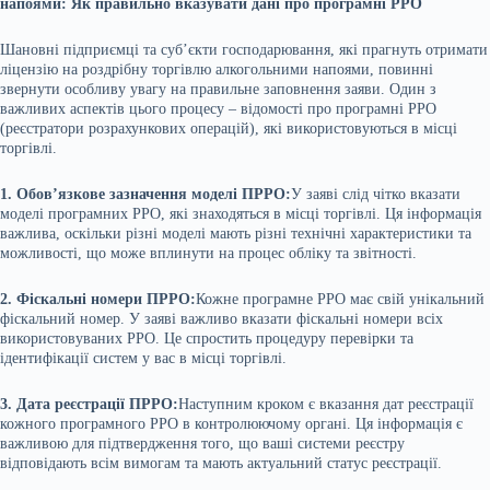
напоями: Як правильно вказувати дані про програмні РРО
Шановні підприємці та суб’єкти господарювання, які прагнуть отримати
ліцензію на роздрібну торгівлю алкогольними напоями, повинні
звернути особливу увагу на правильне заповнення заяви. Один з
важливих аспектів цього процесу – відомості про програмні РРО
(реєстратори розрахункових операцій), які використовуються в місці
торгівлі.
1. Обов’язкове зазначення моделі ПРРО:
У заяві слід чітко вказати
моделі програмних РРО, які знаходяться в місці торгівлі. Ця інформація
важлива, оскільки різні моделі мають різні технічні характеристики та
можливості, що може вплинути на процес обліку та звітності.
2. Фіскальні номери ПРРО:
Кожне програмне РРО має свій унікальний
фіскальний номер. У заяві важливо вказати фіскальні номери всіх
використовуваних РРО. Це спростить процедуру перевірки та
ідентифікації систем у вас в місці торгівлі.
3. Дата реєстрації ПРРО:
Наступним кроком є вказання дат реєстрації
кожного програмного РРО в контролюючому органі. Ця інформація є
важливою для підтвердження того, що ваші системи реєстру
відповідають всім вимогам та мають актуальний статус реєстрації.