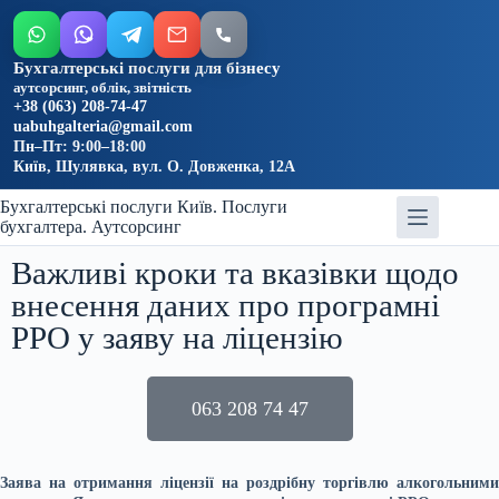
Бухгалтерські послуги для бізнесу
аутсорсинг, облік, звітність
+38 (063) 208-74-47
uabuhgalteria@gmail.com
Пн–Пт: 9:00–18:00
Київ, Шулявка, вул. О. Довженка, 12А
Бухгалтерські послуги Київ. Послуги
бухгалтера. Аутсорсинг
Важливі кроки та вказівки щодо
внесення даних про програмні
РРО у заяву на ліцензію
063 208 74 47
Заява на отримання ліцензії на роздрібну торгівлю алкогольними