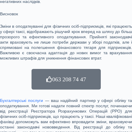
негативних наслідків.
Висновок
Зміни в оподаткуванні для фізичних осіб-підприємців, які працюють
у сфері таксі, відображають рішучий крок вперед на шляху до більш
прозорого та ефективного оподаткування. Прийняті законодавчі
акти враховують не лише потреби держави у зборі податків, але і
спрямовані на полегшення фінансового тягаря для підприємців.
Важливою є своєчасна адаптація до нових вимог та врахування
можливих штрафів для уникнення фінансових втрат.
063 208 74 47
Бухгалтерські послуги
— ваш надійний партнер у сфері обліку т
оподаткування. Ми готові надати повний спектр послуг, починаючи
від реєстрації Реєстратора Розрахункових Операцій (РРО) для
фізичних осіб-підприємців, що працюють у таксі. Наші кваліфіковані
фахівці допоможуть вам ефективно впровадити зміни, враховуючи
останні законодавчі нововведення. Від реєстрації до обліку та