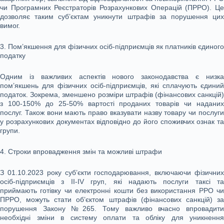
чи Програмних Реєстраторів Розрахункових Операцій (ПРРО). Це
дозволяє таким суб’єктам уникнути штрафів за порушення цих
вимог.
3. Пом’якшення для фізичних осіб-підприємців як платників єдиного
податку
Одним із важливих аспектів нового законодавства є низка
пом’якшень для фізичних осіб-підприємців, які сплачують єдиний
податок. Зокрема, зменшено розміри штрафів (фінансових санкцій)
з 100-150% до 25-50% вартості проданих товарів чи наданих
послуг. Також вони мають право вказувати назву товару чи послуги
у розрахункових документах відповідно до його споживчих ознак та
групи.
4. Строки впровадження змін та можливі штрафи
З 01.10.2023 року суб’єкти господарювання, включаючи фізичних
осіб-підприємців з ІІ-ІV груп, які надають послуги таксі та
приймають готівку чи електронні кошти без використання РРО чи
ПРРО, можуть стати об’єктом штрафів (фінансових санкцій) за
порушення Закону №265. Тому важливо вчасно впровадити
необхідні зміни в систему оплати та обліку для уникнення