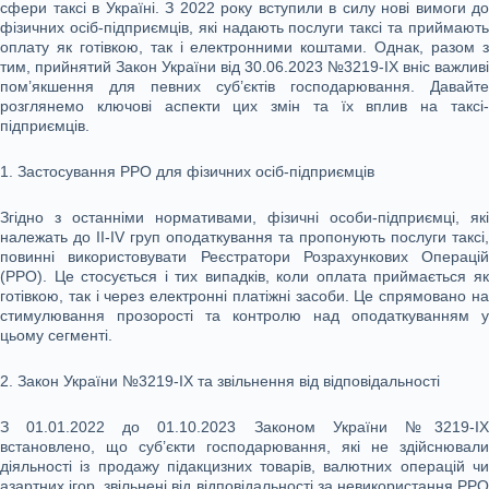
сфери таксі в Україні. З 2022 року вступили в силу нові вимоги до
фізичних осіб-підприємців, які надають послуги таксі та приймають
оплату як готівкою, так і електронними коштами. Однак, разом з
тим, прийнятий Закон України від 30.06.2023 №3219-ІХ вніс важливі
пом’якшення для певних суб’єктів господарювання. Давайте
розглянемо ключові аспекти цих змін та їх вплив на таксі-
підприємців.
1. Застосування РРО для фізичних осіб-підприємців
Згідно з останніми нормативами, фізичні особи-підприємці, які
належать до ІІ-ІV груп оподаткування та пропонують послуги таксі,
повинні використовувати Реєстратори Розрахункових Операцій
(РРО). Це стосується і тих випадків, коли оплата приймається як
готівкою, так і через електронні платіжні засоби. Це спрямовано на
стимулювання прозорості та контролю над оподаткуванням у
цьому сегменті.
2. Закон України №3219-ІХ та звільнення від відповідальності
З 01.01.2022 до 01.10.2023 Законом України №3219-ІХ
встановлено, що суб’єкти господарювання, які не здійснювали
діяльності із продажу підакцизних товарів, валютних операцій чи
азартних ігор, звільнені від відповідальності за невикористання РРО