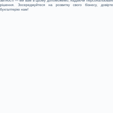
звітності — ми вам в цьому допоможемо, надаючи персоналізовані
рішення. Зосереджуйтеся на розвитку свого бізнесу, довірте
бухгалтерію нам!