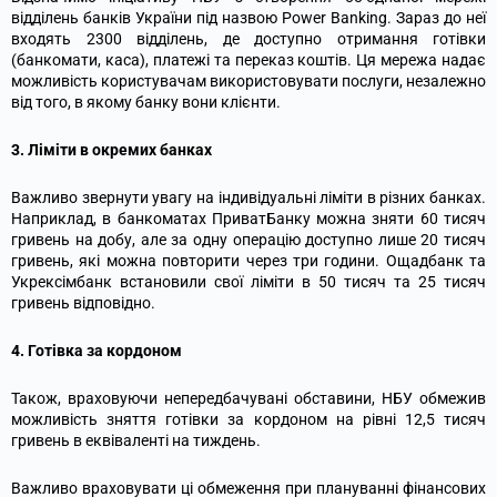
відділень банків України під назвою Power Banking. Зараз до неї
входять 2300 відділень, де доступно отримання готівки
(банкомати, каса), платежі та переказ коштів. Ця мережа надає
можливість користувачам використовувати послуги, незалежно
від того, в якому банку вони клієнти.
3. Ліміти в окремих банках
Важливо звернути увагу на індивідуальні ліміти в різних банках.
Наприклад, в банкоматах ПриватБанку можна зняти 60 тисяч
гривень на добу, але за одну операцію доступно лише 20 тисяч
гривень, які можна повторити через три години. Ощадбанк та
Укрексімбанк встановили свої ліміти в 50 тисяч та 25 тисяч
гривень відповідно.
4. Готівка за кордоном
Також, враховуючи непередбачувані обставини, НБУ обмежив
можливість зняття готівки за кордоном на рівні 12,5 тисяч
гривень в еквіваленті на тиждень.
Важливо враховувати ці обмеження при плануванні фінансових