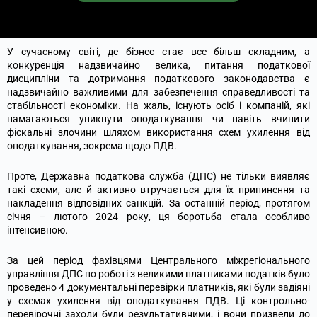
У сучасному світі, де бізнес стає все більш складним, а
конкуренція надзвичайно велика, питання податкової
дисципліни та дотримання податкового законодавства є
надзвичайно важливими для забезпечення справедливості та
стабільності економіки. На жаль, існують осіб і компаній, які
намагаються уникнути оподаткування чи навіть вчинити
фіскальні злочини шляхом використання схем ухилення від
оподаткування, зокрема щодо ПДВ.
Проте, Державна податкова служба (ДПС) не тільки виявляє
такі схеми, але й активно втручається для їх припинення та
накладення відповідних санкцій. За останній період, протягом
січня – лютого 2024 року, ця боротьба стала особливо
інтенсивною.
За цей період фахівцями Центрального міжрегіонального
управління ДПС по роботі з великими платниками податків було
проведено 4 документальні перевірки платників, які були задіяні
у схемах ухилення від оподаткування ПДВ. Ці контрольно-
перевірочні заходи були результативними, і вони призвели до