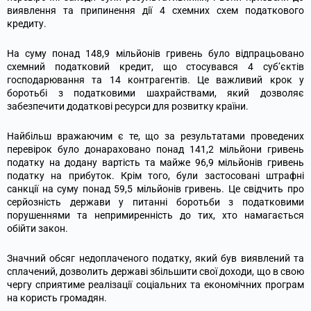
виявлення та припинення дії 4 схемних схем податкового
кредиту.
На суму понад 148,9 мільйонів гривень було відпрацьовано
схемний податковий кредит, що стосувався 4 суб’єктів
господарювання та 14 контрагентів. Це важливий крок у
боротьбі з податковими шахрайствами, який дозволяє
забезпечити додаткові ресурси для розвитку країни.
Найбільш вражаючим є те, що за результатами проведених
перевірок було донараховано понад 141,2 мільйони гривень
податку на додану вартість та майже 96,9 мільйонів гривень
податку на прибуток. Крім того, були застосовані штрафні
санкції на суму понад 59,5 мільйонів гривень. Це свідчить про
серйозність держави у питанні боротьби з податковими
порушеннями та непримиренність до тих, хто намагається
обійти закон.
Значний обсяг недоплаченого податку, який був виявлений та
сплачений, дозволить державі збільшити свої доходи, що в свою
чергу сприятиме реалізації соціальних та економічних програм
на користь громадян.