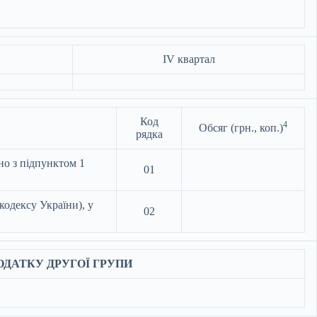
IV квартал
Код
4
Обсяг (грн., коп.)
рядка
но з підпунктом 1
01
кодексу України), у
02
ОДАТКУ ДРУГОЇ ГРУПИ