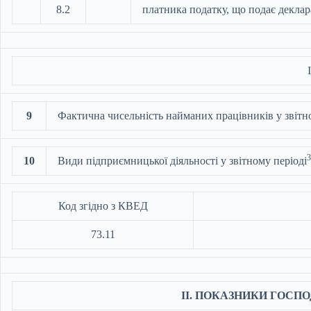
8.2
платника податку, що подає деклара
9
Фактична чисельність найманих працівників у звітно
3
10
Види підприємницької діяльності у звітному періоді
Код згідно з КВЕД
73.11
ІІ. ПОКАЗНИКИ ГОСП