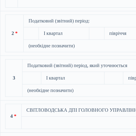
Податковий (звітний) період:
2
*
І квартал
півріччя
(необхідне позначити)
Податковий (звітний) період, який уточнюється
3
І квартал
пів
(необхідне позначити)
СВІТЛОВОДСЬКА ДПІ ГОЛОВНОГО УПРАВЛІНН
4
*