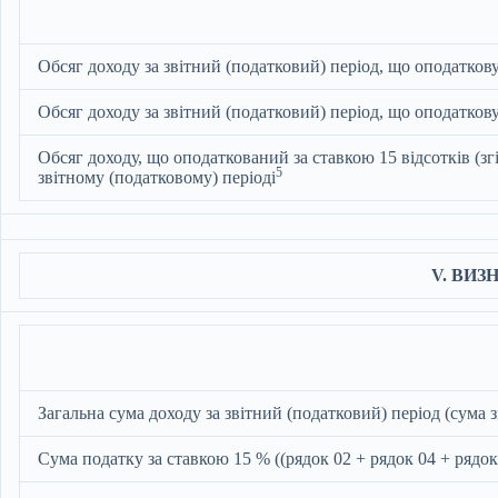
Обсяг доходу за звітний (податковий) період, що оподатков
Обсяг доходу за звітний (податковий) період, що оподатков
Обсяг доходу, що оподаткований за ставкою 15 відсотків (зг
5
звітному (податковому) періоді
V. ВИ
Загальна сума доходу за звітний (податковий) період (сума зн
Сума податку за ставкою 15 % ((рядок 02 + рядок 04 + рядок