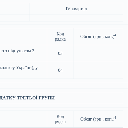
IV квартал
Код
4
Обсяг (грн., коп.)
рядка
но з підпунктом 2
03
кодексу України), у
04
ДАТКУ ТРЕТЬОЇ ГРУПИ
Код
4
Обсяг (грн., коп.)
рядка