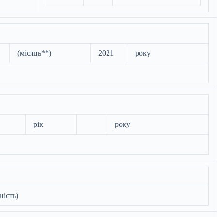
(місяць**)
2021
року
рік
року
ність)