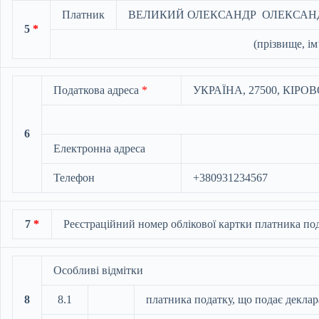
Платник
ВЕЛИКИЙ ОЛЕКСАНДР ОЛЕКСАН
5
*
(прізвище, ім
Податкова адреса
*
УКРАЇНА, 27500, КIРО
6
Електронна адреса
Телефон
+380931234567
7
*
Реєстраційний номер облікової картки платника пода
Особливі відмітки
8
8.1
платника податку, що подає деклар