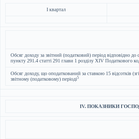
І квартал
Обсяг доходу за звітний (податковий) період відповідно до 
пункту 291.4 статті 291 глави 1 розділу XIV Податкового к
Обсяг доходу, що оподаткований за ставкою 15 відсотків (зг
5
звітному (податковому) періоді
ІV. ПОКАЗНИКИ ГОСП