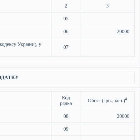
2
3
05
06
20000
кодексу України), у
07
ОДАТКУ
Код
4
Обсяг (грн., коп.)
рядка
08
20000
09