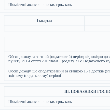
Щомісячні авансові внески, грн., коп.
І квартал
Обсяг доходу за звітний (податковий) період відповідно до 
пункту 291.4 статті 291 глави 1 розділу XIV Податкового к
Обсяг доходу, що оподаткований за ставкою 15 відсотків (зг
5
звітному (податковому) періоді
ІІІ. ПОКАЗНИКИ ГОС
Щомісячні авансові внески, грн., коп.